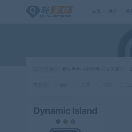
首页
关于
博
分类筛选
请在后台-主题设置-分类页筛选-
价格
全部
免费
付费
钻