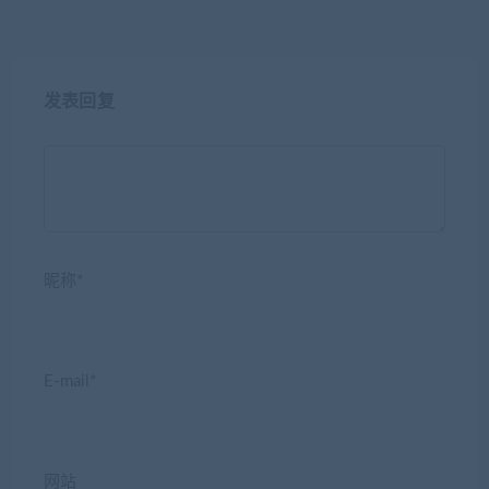
发表回复
昵称*
E-mail*
网站