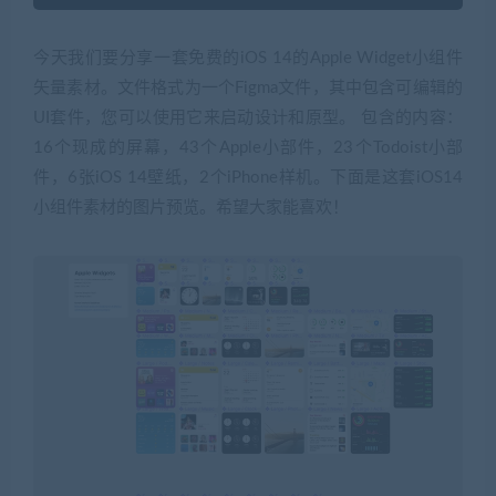
今天我们要分享一套免费的iOS 14的Apple Widget小组件
矢量素材。文件格式为一个Figma文件，其中包含可编辑的
UI套件，您可以使用它来启动设计和原型。 包含的内容：
16个现成的屏幕，43个Apple小部件，23个Todoist小部
件，6张iOS 14壁纸，2个iPhone样机。下面是这套iOS14
小组件素材的图片预览。希望大家能喜欢！