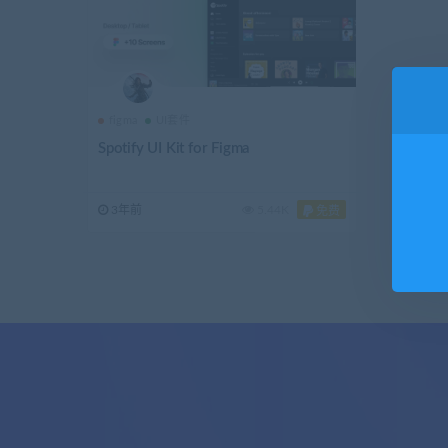
figma
UI套件
Spotify UI Kit for Figma
3年前
5.44K
免费